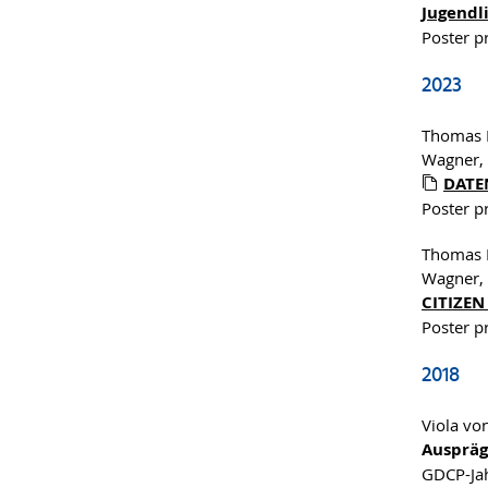
Jugendl
Poster p
2023
Thomas B
Wagner, 
DATE
Poster p
Thomas B
Wagner, 
CITIZE
Poster p
2018
Viola vo
Auspräg
GDCP-Jah