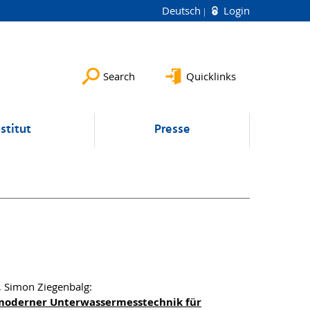
Deutsch
Login
Search
Quicklinks
nstitut
Presse
z, Simon Ziegenbalg:
moderner Unterwassermesstechnik für