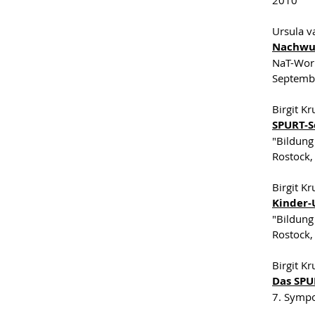
2010
Ursula v
Nachwuc
NaT-Work
Septemb
Birgit K
SPURT-S
"Bildung
Rostock,
Birgit K
Kinder-
"Bildung
Rostock,
Birgit K
Das SPU
7. Sympo