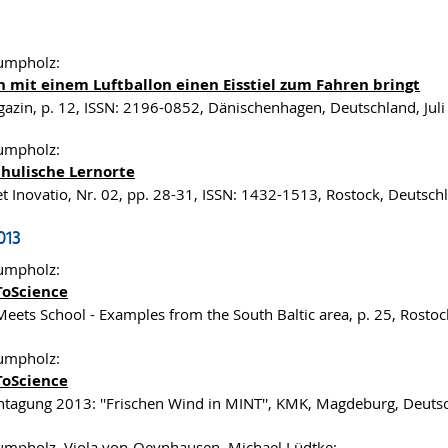
rumpholz:
 mit einem Luftballon einen Eisstiel zum Fahren bringt
azin, p. 12, ISSN: 2196-0852, Dänischenhagen, Deutschland, Jul
rumpholz:
hulische Lernorte
 et Inovatio, Nr. 02, pp. 28-31, ISSN: 1432-1513, Rostock, Deutschl
013
rumpholz:
oScience
Meets School - Examples from the South Baltic area, p. 25, Rostoc
rumpholz:
oScience
tagung 2013: ''Frischen Wind in MINT'', KMK, Magdeburg, Deuts
rumpholz, Viola von-Oeynhausen, Michael Lüdtke: