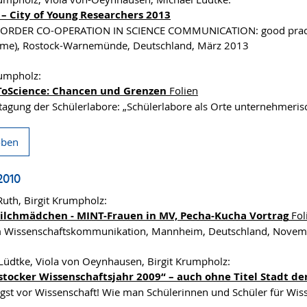
 – City of Young Researchers 2013
ORDER CO-OPERATION IN SCIENCE COMMUNICATION: good practise 
me), Rostock-Warnemünde, Deutschland, März 2013
rumpholz:
oScience: Chancen und Grenzen
Folien
stagung der Schülerlabore: „Schülerlabore als Orte unternehmer
oben
2010
Ruth, Birgit Krumpholz:
ilchmädchen - MINT-Frauen in MV, Pecha-Kucha Vortrag
Fol
m Wissenschaftskommunikation, Mannheim, Deutschland, Nove
Lüdtke, Viola von Oeynhausen, Birgit Krumpholz:
stocker Wissenschaftsjahr 2009“ – auch ohne Titel Stadt de
gst vor Wissenschaft! Wie man Schülerinnen und Schüler für Wiss