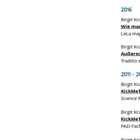
2016
Birgit K
Wie man
LeLa mag
Birgit K
Außersc
Traditio
2011 - 2
Birgit K
KickMeT
Science 
Birgit K
KickMeT
PAD-Fach
Birgit K