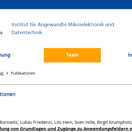
Institut für Angewandte Mikroelektronik und
Datentechnik
hung
Team
I
lz
Publikationen
tionen
orowitz, Lukas Friederici, Lilo Hein, Sven Hille, Birgit Krumphol
lung von Grundlagen und Zugänge zu Anwendungsfeldern 