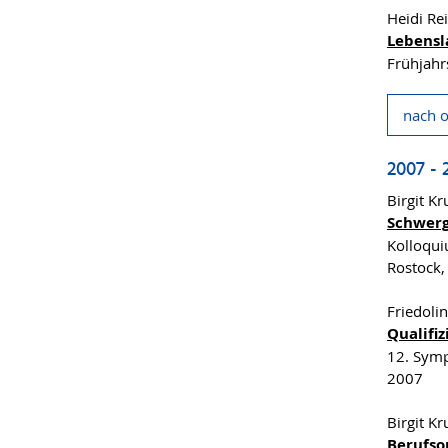
Heidi Re
Lebensl
Frühjahr
nach 
2007 - 
Birgit K
Schwerg
Kolloqui
Rostock,
Friedoli
Qualifi
12. Symp
2007
Birgit K
Berufso