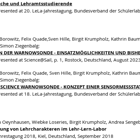
iche und Lehramtsstudierende
resented at 20. LeLa-Jahrestagung, Bundesverband der Schülerlab
orowitz, Felix Quade,Sven Hille, Birgit Krumpholz, Kathrin Baum
Simon Ziegenbalg:
N DER WARNOWSONDE - EINSATZMÖGLICHKEITEN UND BISH
resented at Science@Sail, p. 1, Rostock, Deutschland, August 202
orowitz, Felix Quade, Sven Hille, Birgit Krumpholz, Kathrin Bau
Simon Ziegenbalg:
N SCIENCE WARNOWSONDE - KONZEPT EINER SENSORMESSST
resented at 18. LeLa-Jahrestagung, Bundesverband der Schülerlab
n Oeynhausen, Wiebke Loseries, Birgit Krumpholz, Andrea Sengeb
ung von Lehrcharakteren im Lehr-Lern-Labor
restagung 2018, Kiel, Deutschland, September 2018