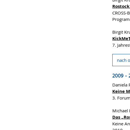
Rostock
CROSS-B
Program
Birgit K
KickMeT
7. Jahre
nach 
2009 - 
Daniela 
Keine M
3. Foru
Michael 
Das „Ro
Keine An