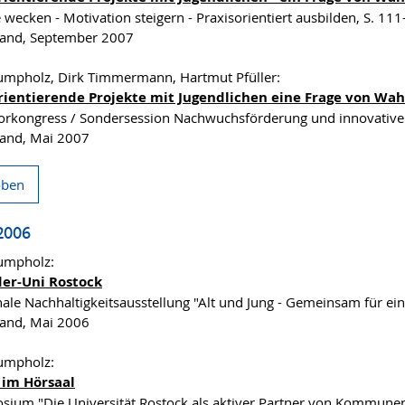
e wecken - Motivation steigern - Praxisorientiert ausbilden, S. 11
land, September 2007
rumpholz, Dirk Timmermann, Hartmut Pfüller:
rientierende Projekte mit Jugendlichen eine Frage von W
orkongress / Sondersession Nachwuchsförderung und innovative
and, Mai 2007
oben
2006
rumpholz:
der-Uni Rostock
nale Nachhaltigkeitsausstellung "Alt und Jung - Gemeinsam für ei
and, Mai 2006
rumpholz:
 im Hörsaal
sium "Die Universität Rostock als aktiver Partner von Kommunen