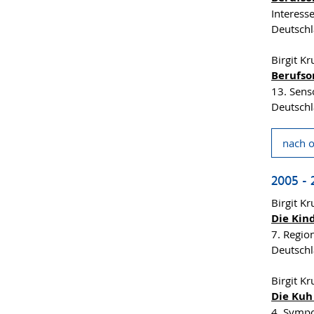
Interess
Deutsch
Birgit K
Berufso
13. Sens
Deutschl
nach 
2005 - 
Birgit K
Die Kin
7. Regio
Deutschl
Birgit K
Die Kuh
4. Sympo