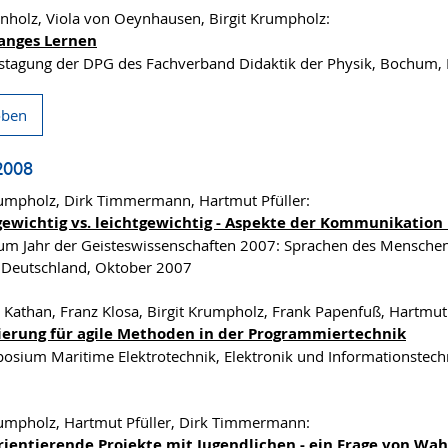
inholz, Viola von Oeynhausen, Birgit Krumpholz:
anges Lernen
stagung der DPG des Fachverband Didaktik der Physik, Bochum,
oben
2008
rumpholz, Dirk Timmermann, Hartmut Pfüller:
ewichtig vs. leichtgewichtig - Aspekte der Kommunikation 
um Jahr der Geisteswissenschaften 2007: Sprachen des Menschen: 
 Deutschland, Oktober 2007
n Kathan, Franz Klosa, Birgit Krumpholz, Frank Papenfuß, Hartmut
zierung für agile Methoden in der Programmiertechnik
osium Maritime Elektrotechnik, Elektronik und Informationstech
rumpholz, Hartmut Pfüller, Dirk Timmermann:
rientierende Projekte mit Jugendlichen - ein Frage von W