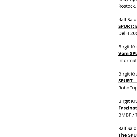
Rostock,
Ralf Sal
SPURT: 
DelFI 20
Birgit K
Vom SPU
Informat
Birgit K
SPURT -
RoboCup
Birgit K
Faszina
BMBF / T
Ralf Sal
The SPU