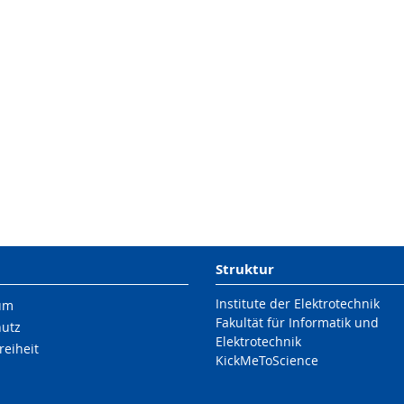
Struktur
Institute der Elektrotechnik
um
Fakultät für Informatik und
hutz
Elektrotechnik
reiheit
KickMeToScience