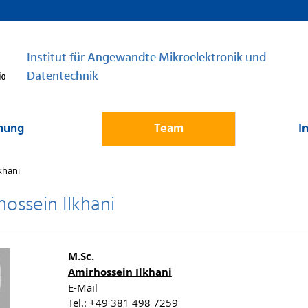
Institut für Angewandte Mikroelektronik und
Datentechnik
hung
Team
I
khani
ossein Ilkhani
M.Sc.
Amirhossein Ilkhani
E-Mail
Tel.: +49 381 498 7259