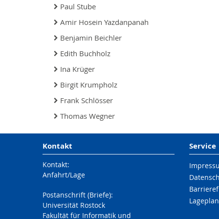
Paul Stube
Amir Hosein Yazdanpanah
Benjamin Beichler
Edith Buchholz
Ina Krüger
Birgit Krumpholz
Frank Schlösser
Thomas Wegner
Kontakt
Service
Kontakt:
Impress
Anfahrt/Lage
Datensc
Barrieref
Postanschrift (Briefe):
Lageplan
Universität Rostock
Fakultät für Informatik und