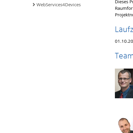
Dieses P
WebServices4Devices
Raumfor
Projekt
Laufz
01.10.20
Tea