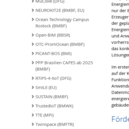
MuCoRe (DFG)
Energie
NEUROKIT2E (BMBF, EU)
nur der 
Erzeuger
Ocean Technology Campus
der gepl
Rostock (BMBF)
Energiem
Open-BIM (BBSR)
und Anwe
vorherrs
OTC-PromOcean (BMBF)
das konk
PICANT-BOS (BMI)
Lösungen
PPP Brasilien CAPES ab 2025
Im erste
(BMBF)
auf der 
RTiPS-4-IIoT (DFG)
Funktion
Anwendun
SmILE (EU)
Datenmod
SUSTAIN (BMBF)
energier
gebäudeü
TrustedIoT (BMWK)
TTE (MPI)
Förd
Twinspace (BMFTR)