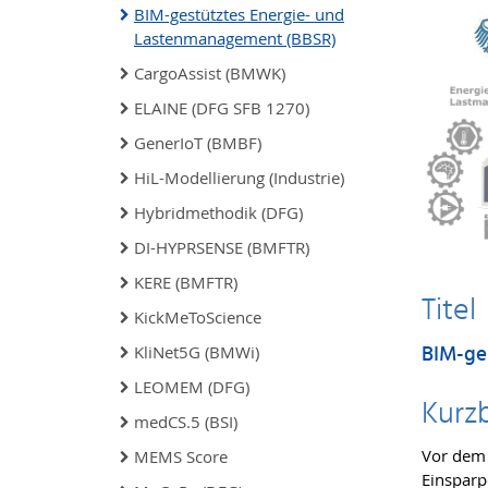
BIM-gestütztes Energie- und
Lastenmanagement (BBSR)
CargoAssist (BMWK)
ELAINE (DFG SFB 1270)
GenerIoT (BMBF)
HiL-Modellierung (Industrie)
Hybridmethodik (DFG)
DI-HYPRSENSE (BMFTR)
KERE (BMFTR)
Titel
KickMeToScience
BIM-ge
KliNet5G (BMWi)
LEOMEM (DFG)
Kurz
medCS.5 (BSI)
Vor dem 
MEMS Score
Einsparp