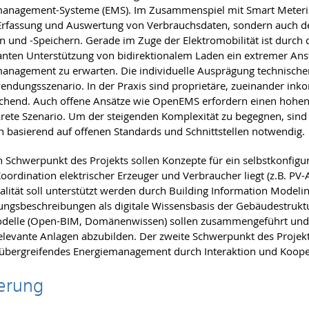
management-Systeme (EMS). Im Zusammenspiel mit Smart Meteri
Erfassung und Auswertung von Verbrauchsdaten, sondern auch de
n und -Speichern. Gerade im Zuge der Elektromobilität ist durch
anten Unterstützung von bidirektionalem Laden ein extremer Ans
anagement zu erwarten. Die individuelle Ausprägung technische
ndungsszenario. In der Praxis sind proprietäre, zueinander in
chend. Auch offene Ansätze wie OpenEMS erfordern einen hohen
rete Szenario. Um der steigenden Komplexität zu begegnen, sind 
 basierend auf offenen Standards und Schnittstellen notwendig.
n Schwerpunkt des Projekts sollen Konzepte für ein selbstkonfig
Koordination elektrischer Erzeuger und Verbraucher liegt (z.B. PV-
alität soll unterstützt werden durch Building Information Model
gsbeschreibungen als digitale Wissensbasis der Gebäudestruk
elle (Open-BIM, Domänenwissen) sollen zusammengeführt und g
elevante Anlagen abzubilden. Der zweite Schwerpunkt des Projekt
bergreifendes Energiemanagement durch Interaktion und Koope
erung